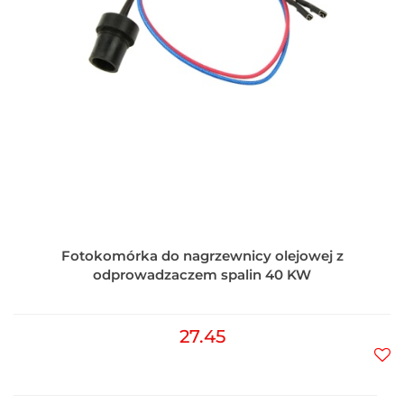
Fotokomórka do nagrzewnicy olejowej z
odprowadzaczem spalin 40 KW
27.45
Do
prz