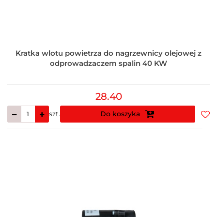
Kratka wlotu powietrza do nagrzewnicy olejowej z
odprowadzaczem spalin 40 KW
28.40
szt.
Do koszyka
Do
prz