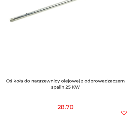
Oś koła do nagrzewnicy olejowej z odprowadzaczem
spalin 25 KW
28.70
Do
prz