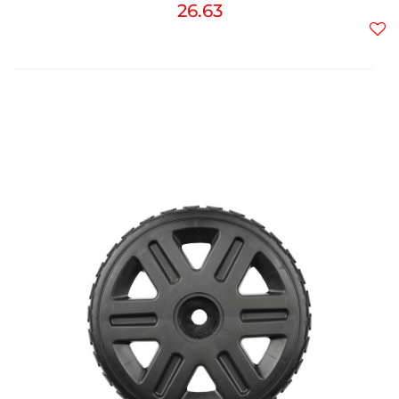
26.63
Do
prz