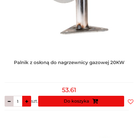
Palnik z osłoną do nagrzewnicy gazowej 20KW
53.61
szt.
Do koszyka
Do
prz