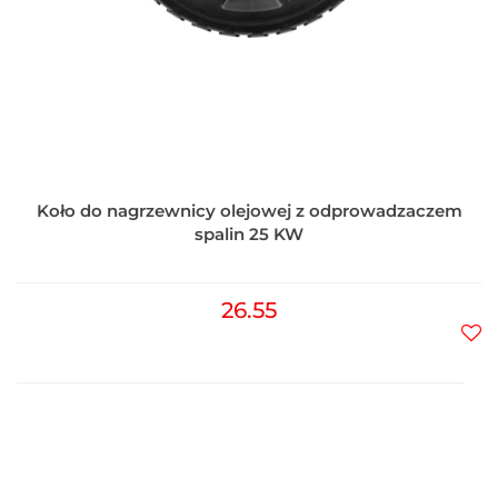
Koło do nagrzewnicy olejowej z odprowadzaczem
spalin 25 KW
26.55
Do
prz