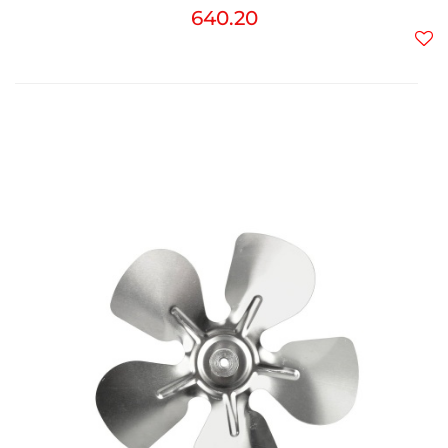
640.20
Do
prz