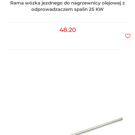
Rama wózka jezdnego do nagrzewnicy olejowej z
odprowadzaczem spalin 25 KW
48.20
Do
prz