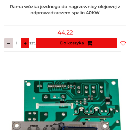
Rama wózka jezdnego do nagrzewnicy olejowej z
odprowadzaczem spalin 40KW
44.22
szt.
Do koszyka
Do
prz