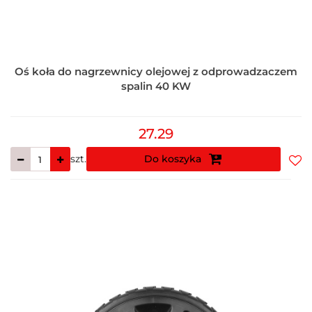
Oś koła do nagrzewnicy olejowej z odprowadzaczem
spalin 40 KW
27.29
szt.
Do koszyka
Do
prz