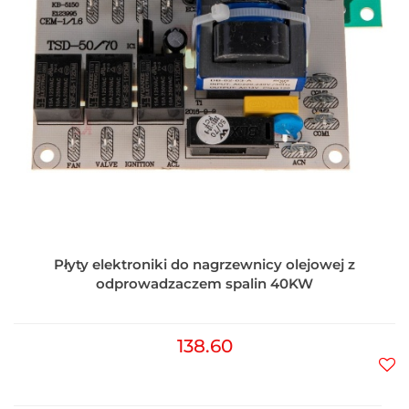
Płyty elektroniki do nagrzewnicy olejowej z
odprowadzaczem spalin 40KW
138.60
Do
prz