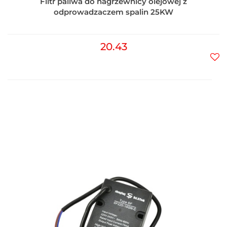
Filtr paliwa do nagrzewnicy olejowej z
odprowadzaczem spalin 25KW
20.43
Do
prz