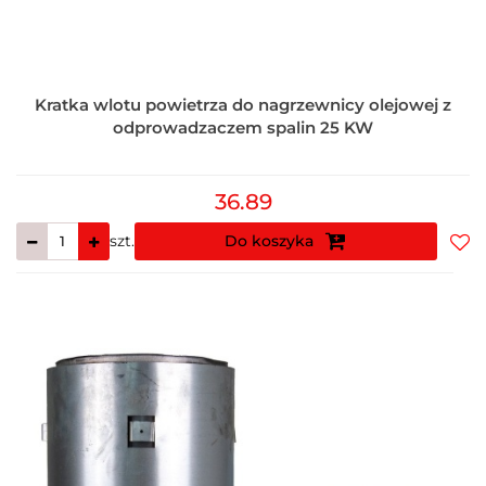
Kratka wlotu powietrza do nagrzewnicy olejowej z
odprowadzaczem spalin 25 KW
36.89
szt.
Do koszyka
Do
prz