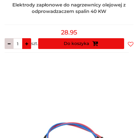
Elektrody zapłonowe do nagrzewnicy olejowej z
odprowadzaczem spalin 40 KW
28.95
szt.
Do koszyka
Do
prz