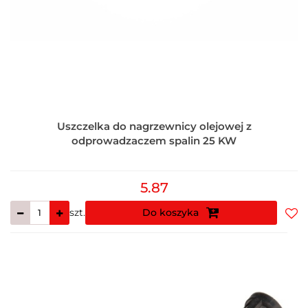
Uszczelka do nagrzewnicy olejowej z
odprowadzaczem spalin 25 KW
5.87
szt.
Do koszyka
Do
prz