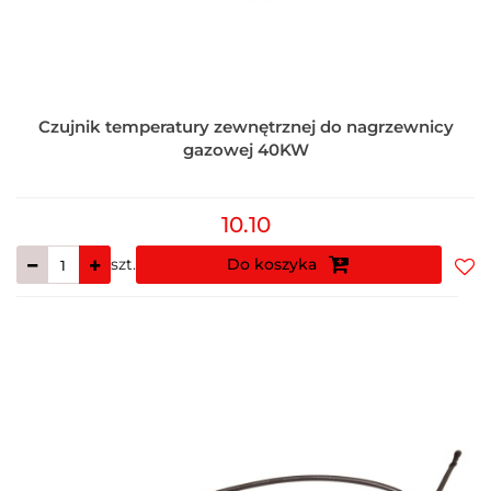
Czujnik temperatury zewnętrznej do nagrzewnicy
gazowej 40KW
10.10
szt.
Do koszyka
Do
prz