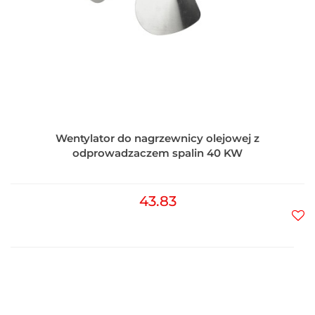
Wentylator do nagrzewnicy olejowej z
odprowadzaczem spalin 40 KW
43.83
Do
prz