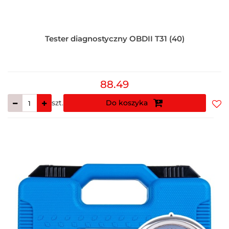
Tester diagnostyczny OBDII T31 (40)
88.49
szt.
Do koszyka
Do
prz