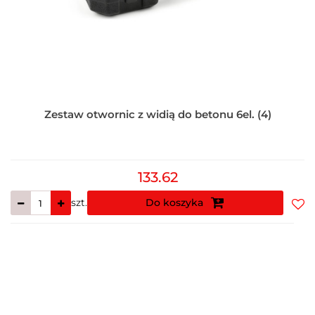
Zestaw otwornic z widią do betonu 6el. (4)
133.62
szt.
Do koszyka
Do
prz