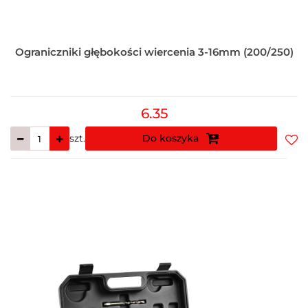
Ograniczniki głębokości wiercenia 3-16mm (200/250)
6.35
szt.
Do koszyka
Do
prz