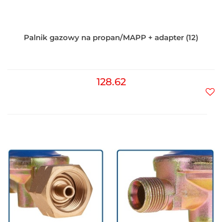
Palnik gazowy na propan/MAPP + adapter (12)
128.62
Do
prz