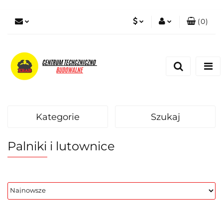
(
0
)
PLN
Zaloguj się
Zarejestruj się
EUR
Dodaj zgłoszenie
Zgody cookies
Kategorie
Szukaj
Palniki i lutownice