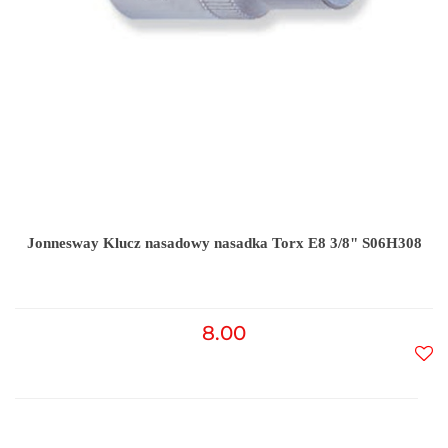
Jonnesway Klucz nasadowy nasadka Torx E8 3/8" S06H308
8.00
Do
prz