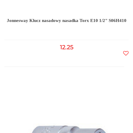
Jonnesway Klucz nasadowy nasadka Torx E10 1/2" S06H410
12.25
Do
prz