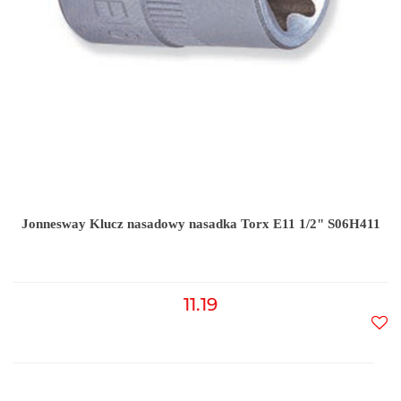
Jonnesway Klucz nasadowy nasadka Torx E11 1/2" S06H411
11.19
Do
prz