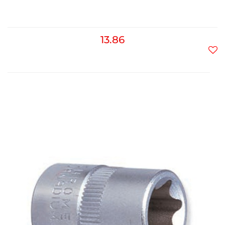
13.86
Do
prz