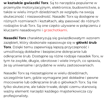
w kształcie gwiazdki Torx
. Są to narzędzia popularne w
przemyśle motoryzacyjnym, elektronice, budownictwie, a
także w wielu innych dziedzinach ze względu na swoją
skuteczność i niezawodność. Nasadki Torx są dostępne w
różnych rozmiarach i kształtach, aby pasować do różnych
rodzajów śrub Torx. Są one często używane w połączeniu z
kluczami nasadowymi i
grzechotkami
.
Nasadki Torx
charakteryzują się gwiazdkowatym wzorem
zazębień, który doskonale wpasowuje się w
główki śrub
Torx
. Dzięki temu zapewniają lepszą przyczepność i
umożliwiają dokładne i bezpieczne dokręcanie lub
odkręcanie śrub. Dostępne są różne rodzaje nasadek Torx, w
tym te zwykłe, długie, obrotowe i wiele innych, co sprawia,
że są uniwersalne i przydatne w wielu zastosowaniach.
Nasadki Torx są niezastąpione w wielu dziedzinach,
szczególnie tam, gdzie wymagane jest dokładne i pewne
mocowanie lub odkręcanie śrub o główkach Torx. Są nie
tylko skuteczne, ale także trwałe, dzięki czemu stanowią
ważny element narzędzi każdego majsterkowicza czy
profesjonalisty.