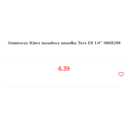
Jonnesway Klucz nasadowy nasadka Torx E8 1/4" S06H208
6.39
Do
prz