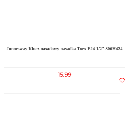
Jonnesway Klucz nasadowy nasadka Torx E24 1/2" S06H424
15.99
Do
prz