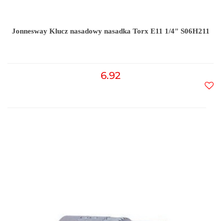
Jonnesway Klucz nasadowy nasadka Torx E11 1/4" S06H211
6.92
Do
prz