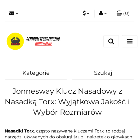
(
0
)
PLN
Zaloguj się
Zarejestruj się
EUR
Dodaj zgłoszenie
Zgody cookies
Kategorie
Szukaj
Jonnesway Klucz Nasadowy z
Nasadką Torx: Wyjątkowa Jakość i
Wybór Rozmiarów
Nasadki Torx
, często nazywane kluczami Torx, to rodzaj
narzędzi używanych do obsługi śrub i nakrętek o główkach