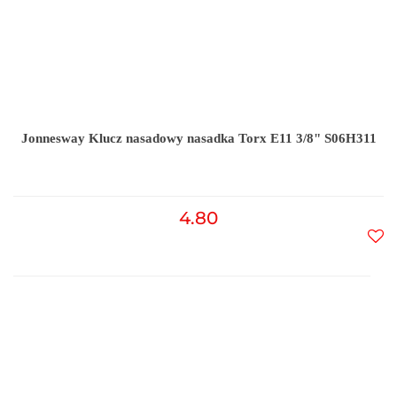
Jonnesway Klucz nasadowy nasadka Torx E11 3/8" S06H311
4.80
Do
prz