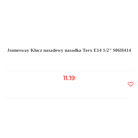
Jonnesway Klucz nasadowy nasadka Torx E14 1/2" S06H414
11.19
Do
prz