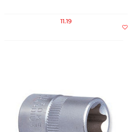
11.19
Do
prz