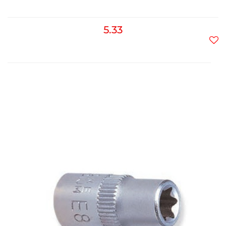
5.33
Do
prz