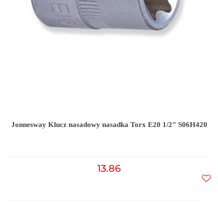
Jonnesway Klucz nasadowy nasadka Torx E20 1/2" S06H420
13.86
Do
prz