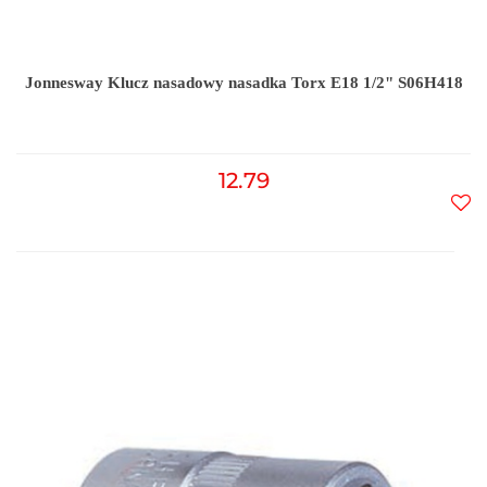
Jonnesway Klucz nasadowy nasadka Torx E18 1/2" S06H418
12.79
Do
prz