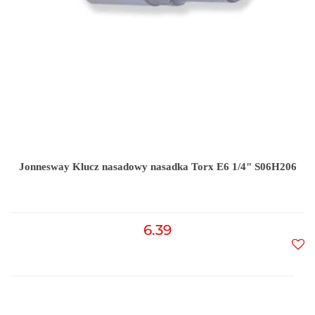
Jonnesway Klucz nasadowy nasadka Torx E6 1/4" S06H206
6.39
Do
prz