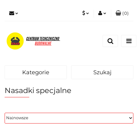
(
0
)
PLN
Zaloguj się
Zarejestruj się
EUR
Dodaj zgłoszenie
Zgody cookies
Kategorie
Szukaj
Nasadki specjalne