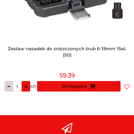
Zestaw nasadek do zniszczonych śrub 6-19mm 15el.
(50)
59.39
szt.
Do koszyka
Do
prz