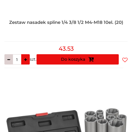
Zestaw nasadek spline 1/4 3/8 1/2 M4-M18 10el. (20)
43.53
szt.
Do koszyka
Do
prz