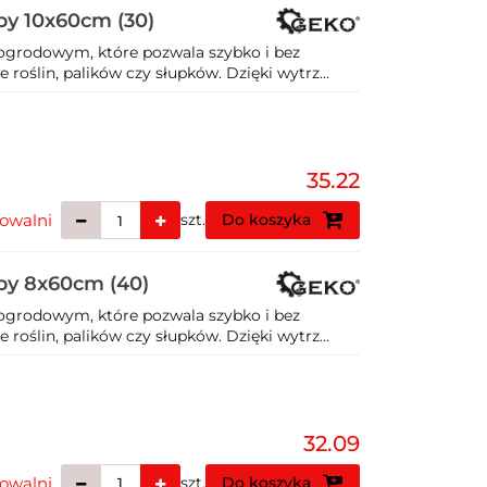
by 10x60cm (30)
ogrodowym, które pozwala szybko i bez
roślin, palików czy słupków. Dzięki wytrz...
35.22
owalni
szt.
Do koszyka
by 8x60cm (40)
ogrodowym, które pozwala szybko i bez
roślin, palików czy słupków. Dzięki wytrz...
32.09
owalni
szt.
Do koszyka