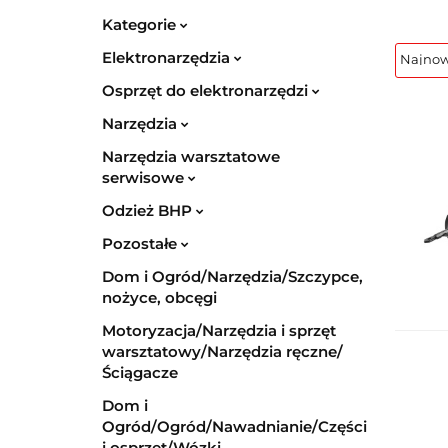
Kategorie
Elektronarzędzia
Osprzęt do elektronarzędzi
Narzędzia
Narzędzia warsztatowe
serwisowe
Odzież BHP
Pozostałe
Dom i Ogród/Narzędzia/Szczypce,
nożyce, obcęgi
Motoryzacja/Narzędzia i sprzęt
warsztatowy/Narzędzia ręczne/
Ściągacze
Dom i
Ogród/Ogród/Nawadnianie/Części
i osprzęt/Wózki