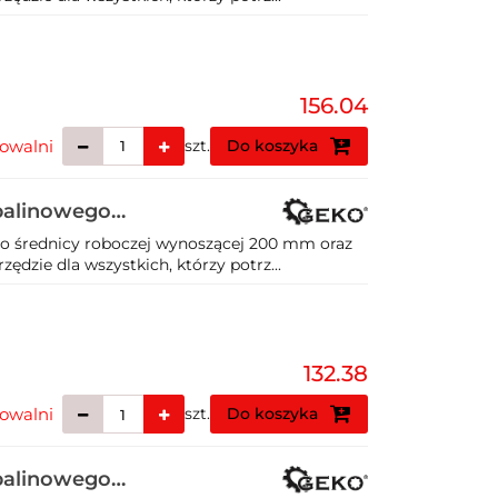
156.04
owalni
szt.
Do koszyka
spalinowego
 o średnicy roboczej wynoszącej 200 mm oraz
dzie dla wszystkich, którzy potrz...
132.38
owalni
szt.
Do koszyka
spalinowego