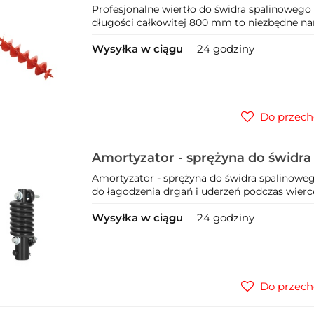
15x80cm (1)
Profesjonalne wiertło do świdra spalinowego
długości całkowitej 800 mm to niezbędne narzę
Wysyłka w ciągu
24 godziny
Do przech
Amortyzator - sprężyna do świdr
210/20mm (6)
Amortyzator - sprężyna do świdra spalinoweg
do łagodzenia drgań i uderzeń podczas wierce
Wysyłka w ciągu
24 godziny
Do przech