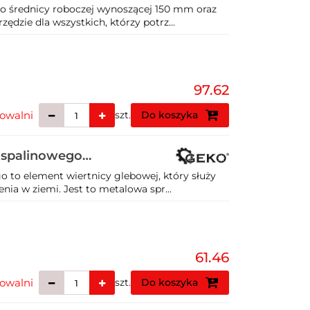
 o średnicy roboczej wynoszącej 150 mm oraz
dzie dla wszystkich, którzy potrz...
97.62
owalni
szt.
Do koszyka
a spalinowego
o to element wiertnicy glebowej, który służy
nia w ziemi. Jest to metalowa spr...
61.46
owalni
szt.
Do koszyka