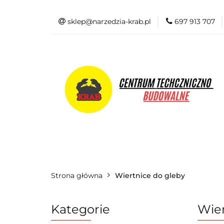
sklep@narzedzia-krab.pl
697 913 707
Elektronarzędzia
Odzież BHP
Elektronarzędzia
Akcesoria i osprzę
Strona główna
Wiertnice do gleby
Kategorie
Wier