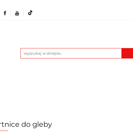
Akcesoria i osprzęt
Narzędzia
Warszta
Maszyny
Pozostałe
Blog
t
Narzędzia
Warsztat
Odzież BHP
M
tnice do gleby