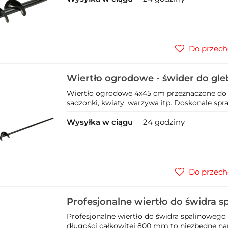
Do przech
Wiertło ogrodowe - świder do gle
Wiertło ogrodowe 4x45 cm przeznaczone do
sadzonki, kwiaty, warzywa itp. Doskonale spra
Wysyłka w ciągu
24 godziny
Do przech
Profesjonalne wiertło do świdra 
25x80cm (1)
Profesjonalne wiertło do świdra spalinowego
długości całkowitej 800 mm to niezbędne narzę