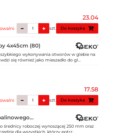
23.04
owalni
szt.
Do koszyka
by 4x45cm (80)
 szybkiego wykonywania otworów w glebie na
wdzi się również jako mieszadło do gl...
17.58
owalni
szt.
Do koszyka
spalinowego
 o średnicy roboczej wynoszącej 250 mm oraz
dzie dla wszystkich, którzy potrz...