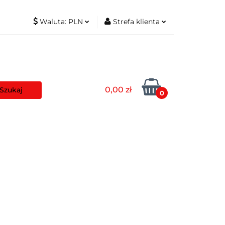
Waluta:
PLN
Strefa klienta
t
PLN
Zaloguj się
EUR
Zarejestruj się
Dodaj zgłoszenie
0,00 zł
Zgody cookies
0
aszyny
Pozostałe
Blog