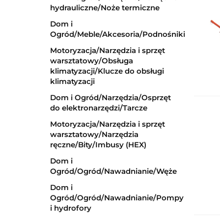
hydrauliczne/Noże termiczne
Dom i
Ogród/Meble/Akcesoria/Podnośniki
Motoryzacja/Narzędzia i sprzęt
warsztatowy/Obsługa
klimatyzacji/Klucze do obsługi
klimatyzacji
Dom i Ogród/Narzędzia/Osprzęt
do elektronarzędzi/Tarcze
Motoryzacja/Narzędzia i sprzęt
warsztatowy/Narzędzia
ręczne/Bity/Imbusy (HEX)
Dom i
Ogród/Ogród/Nawadnianie/Węże
Dom i
Ogród/Ogród/Nawadnianie/Pompy
i hydrofory