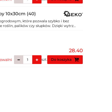
by 10x30cm (40)
ogrodowym, które pozwala szybko i bez
roślin, palików czy słupków. Dzięki wytrz...
28.40
owalni
szt.
Do koszyka