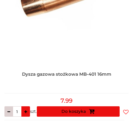
Dysza gazowa stożkowa MB-401 16mm
7.99
szt.
Do koszyka
Do
prz