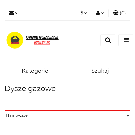
(
0
)
PLN
Zaloguj się
Zarejestruj się
EUR
Dodaj zgłoszenie
Zgody cookies
Kategorie
Szukaj
Dysze gazowe