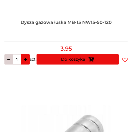
Dysza gazowa łuska MB-15 NW15-50-120
3.95
szt.
Do koszyka
Do
prz