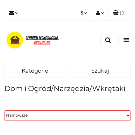
(
0
)
PLN
Zaloguj się
Zarejestruj się
EUR
Dodaj zgłoszenie
Zgody cookies
Kategorie
Szukaj
Dom i Ogród/Narzędzia/Wkrętaki