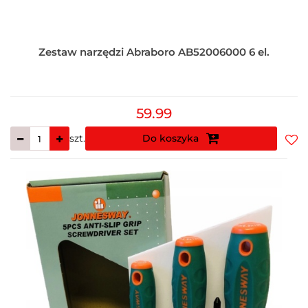
Zestaw narzędzi Abraboro AB52006000 6 el.
59.99
szt.
Do koszyka
Do
prz