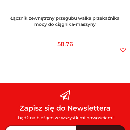
Łącznik zewnętrzny przegubu wałka przekaźnika
mocy do ciągnika-maszyny
58.76
Do
prz
Zapisz się do Newslettera
I bądź na bieżąco ze wszystkimi nowościami!