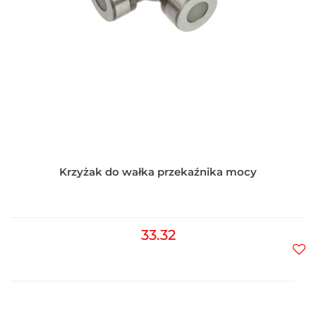
Krzyżak do wałka przekaźnika mocy
33.32
Do
prz