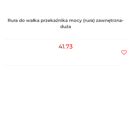
Rura do wałka przekaźnika mocy (rura) zawnętrzna-
duża
41.73
Do
prz