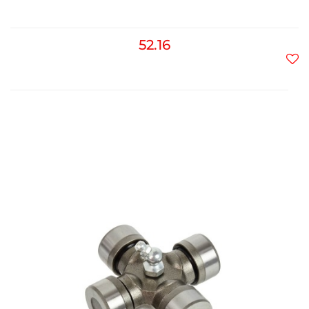
52.16
Do
prz