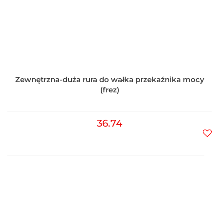
Zewnętrzna-duża rura do wałka przekaźnika mocy
(frez)
36.74
Do
prz