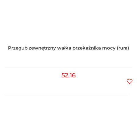
Przegub zewnętrzny wałka przekaźnika mocy (rura)
52.16
Do
prz