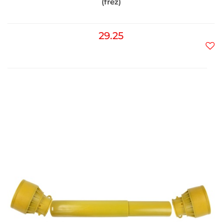
(frez)
29.25
Do
prz