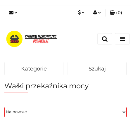
(
0
)
PLN
Zaloguj się
Zarejestruj się
EUR
Dodaj zgłoszenie
Zgody cookies
Kategorie
Szukaj
Wałki przekaźnika mocy