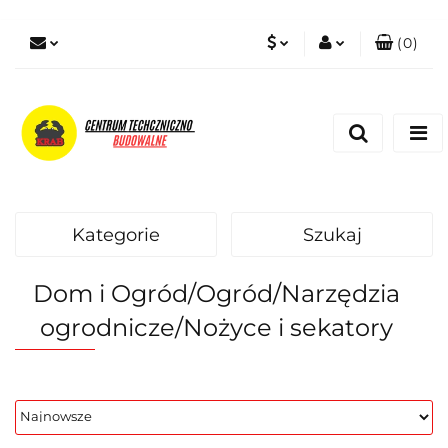
(
0
)
PLN
Zaloguj się
Zarejestruj się
EUR
Dodaj zgłoszenie
Zgody cookies
Kategorie
Szukaj
Dom i Ogród/Ogród/Narzędzia
ogrodnicze/Nożyce i sekatory