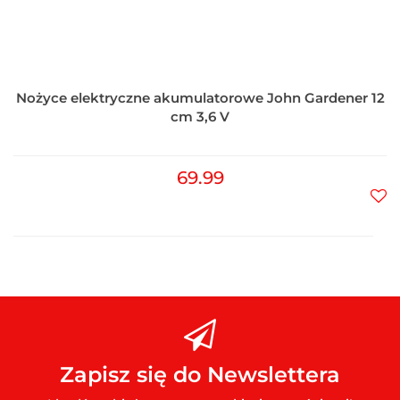
Nożyce elektryczne akumulatorowe John Gardener 12
cm 3,6 V
69.99
Do
prz
Zapisz się do Newslettera