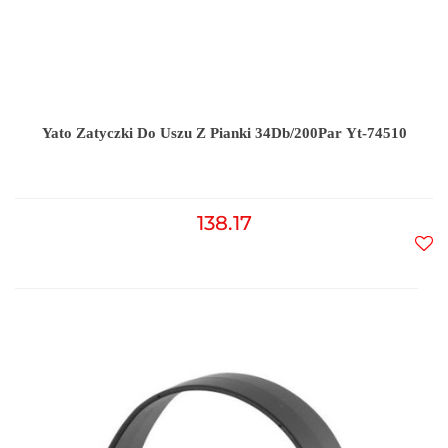
Yato Zatyczki Do Uszu Z Pianki 34Db/200Par Yt-74510
138.17
Do
prz