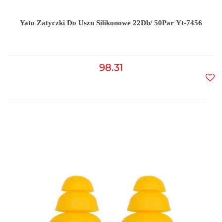
Yato Zatyczki Do Uszu Silikonowe 22Db/ 50Par Yt-7456
98.31
Do
prz