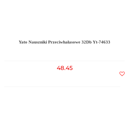
Yato Nauszniki Przeciwhałasowe 32Db Yt-74633
48.45
Do
prz