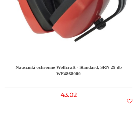
Nauszniki ochronne Wolfcraft - Standard, SRN 29 db
WF4868000
43.02
Do
prz