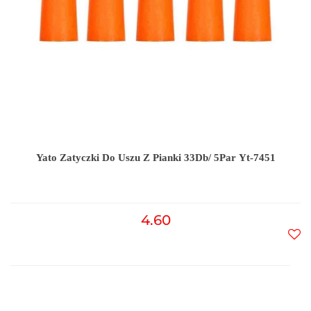
Yato Zatyczki Do Uszu Z Pianki 33Db/ 5Par Yt-7451
4.60
Do
prz