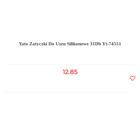
Yato Zatyczki Do Uszu Silikonowe 31Db Yt-74551
12.85
Do
prz