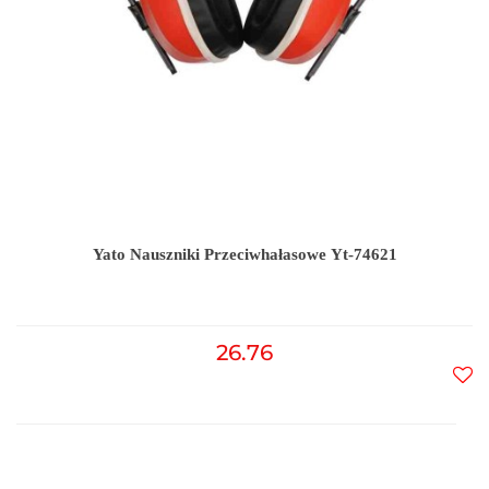
Yato Nauszniki Przeciwhałasowe Yt-74621
26.76
Do
prz