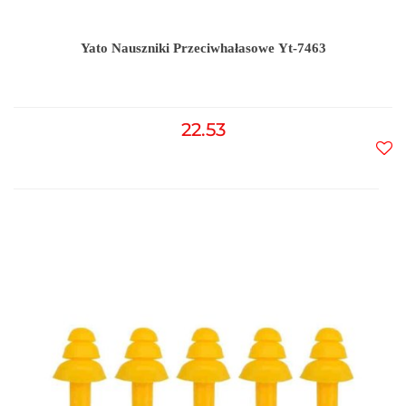
Yato Nauszniki Przeciwhałasowe Yt-7463
22.53
Do
prz