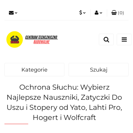
(
0
)
PLN
Zaloguj się
Zarejestruj się
EUR
Dodaj zgłoszenie
Zgody cookies
Kategorie
Szukaj
Ochrona Słuchu: Wybierz
Najlepsze Nauszniki, Zatyczki Do
Uszu i Stopery od Yato, Lahti Pro,
Hogert i Wolfcraft