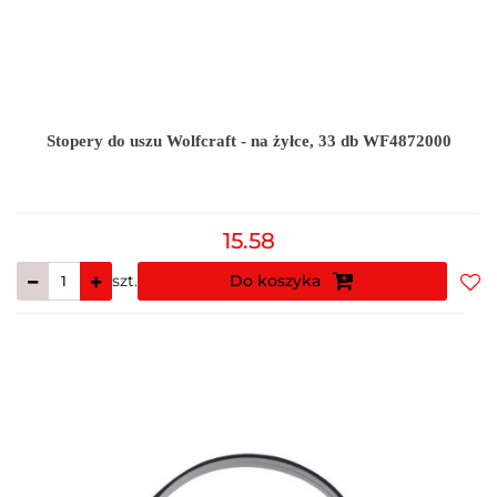
Stopery do uszu Wolfcraft - na żyłce, 33 db WF4872000
15.58
szt.
Do koszyka
Do
prz