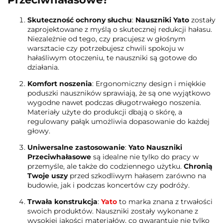
Skuteczność ochrony słuchu
:
Nauszniki Yato
zostały
zaprojektowane z myślą o skutecznej redukcji hałasu.
Niezależnie od tego, czy pracujesz w głośnym
warsztacie czy potrzebujesz chwili spokoju w
hałaśliwym otoczeniu, te nauszniki są gotowe do
działania.
Komfort noszenia
: Ergonomiczny design i miękkie
poduszki nauszników sprawiają, że są one wyjątkowo
wygodne nawet podczas długotrwałego noszenia.
Materiały użyte do produkcji dbają o skórę, a
regulowany pałąk umożliwia dopasowanie do każdej
głowy.
Uniwersalne zastosowanie
:
Yato Nauszniki
Przeciwhałasowe
są idealne nie tylko do pracy w
przemyśle, ale także do codziennego użytku.
Chronią
Twoje uszy
przed szkodliwym hałasem zarówno na
budowie, jak i podczas koncertów czy podróży.
Trwała konstrukcja
:
Yato
to marka znana z trwałości
swoich produktów. Nauszniki zostały wykonane z
wysokiej jakości materiałów, co gwarantuje nie tylko