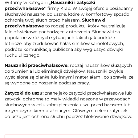
Witamy w kategorii ,,
Nauszniki i zatyczki
przeciwhałasowe
'' firmy Krab. W swojej ofercie posiadamy
słuchawki nauszne, do uszne, które w komfortowy sposób
ochronią twój słuch przed hałasem.
Słuchawki
przeciwhałasowe
to rodzaj produktu, który neutralizuje
fale dźwiękowe pochodzące z otoczenia. Słuchawki są
popularne w różnych sytuacjach takich jak podróże
lotnicze, aby zredukować hałas silników samolotowych,
podróże komunikacją publiczna aby wygłuszyć dźwięki
ruchu ulicznego.
Nauszniki przeciwhałasowe:
rodzaj nauszników służących
do tłumienia lub eliminacji dźwięków. Nauszniki zwykle
wyścielone są pianka lub innymi materiałami, co sprawia, że
są wygodne do noszenia podczas pracy.
Zatyczki do uszu:
znane jako zatyczki przeciwhałasowe lub
zatyczki ochronne to mały wkładki noszone w przewodach
słuchowych w celu zabezpieczenia uszu przed hałasem lub
innym czynnikiem drażniącym. Głównym celem zatyczek
do uszu jest ochrona słuchu poprzez blokowanie dźwięków.