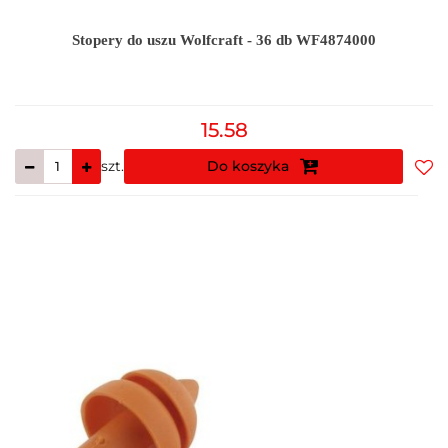
Stopery do uszu Wolfcraft - 36 db WF4874000
15.58
szt.
Do koszyka
Do
prz