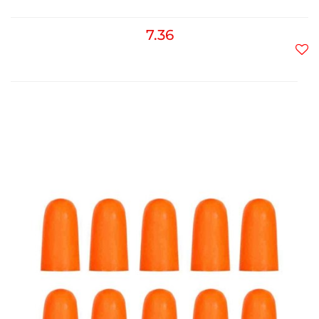
7.36
Do
prz